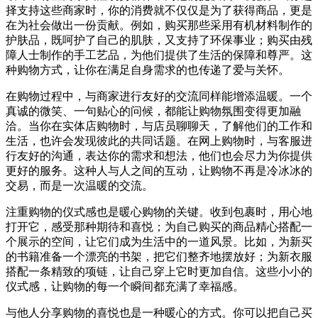
择支持这些商家时，你的消费就不仅仅是为了获得商品，更是
在为社会做出一份贡献。例如，购买那些采用有机材料制作的
护肤品，既呵护了自己的肌肤，又支持了环保事业；购买由残
障人士制作的手工艺品，为他们提供了生活的保障和尊严。这
种购物方式，让你在满足自身需求的也传递了爱与关怀。
在购物过程中，与商家进行友好的交流同样能增添温暖。一个
真诚的微笑、一句贴心的问候，都能让购物氛围变得更加融
洽。当你在实体店购物时，与店员聊聊天，了解他们的工作和
生活，也许会发现彼此的共同话题。在网上购物时，与客服进
行友好的沟通，表达你的需求和想法，他们也会尽力为你提供
更好的服务。这种人与人之间的互动，让购物不再是冷冰冰的
交易，而是一次温暖的交流。
注重购物的仪式感也是暖心购物的关键。收到包裹时，用心地
打开它，感受那种期待和喜悦；为自己购买的商品精心搭配一
个展示的空间，让它们成为生活中的一道风景。比如，为新买
的书籍准备一个漂亮的书架，把它们整齐地摆放好；为新衣服
搭配一条精致的项链，让自己穿上它时更加自信。这些小小的
仪式感，让购物的每一个瞬间都充满了幸福感。
与他人分享购物的喜悦也是一种暖心的方式。你可以把自己买