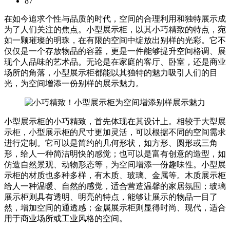
87
在如今追求个性与品质的时代，空间的合理利用和独特展示成
为了人们关注的焦点。小型展示柜，以其小巧精致的特点，宛
如一颗璀璨的明珠，在有限的空间中绽放出别样的光彩。它不
仅仅是一个存放物品的容器，更是一件能够提升空间格调、展
现个人品味的艺术品。无论是在家庭的客厅、卧室，还是商业
场所的角落，小型展示柜都能以其独特的魅力吸引人们的目
光，为空间增添一份别样的展示魅力。
小型展示柜的小巧精致，首先体现在其设计上。相较于大型展
示柜，小型展示柜的尺寸更加灵活，可以根据不同的空间需求
进行定制。它可以是简约的几何形状，如方形、圆形或三角
形，给人一种简洁明快的感觉；也可以是富有创意的造型，如
仿造自然景观、动物形态等，为空间增添一份趣味性。小型展
示柜的材质也多种多样，有木质、玻璃、金属等。木质展示柜
给人一种温暖、自然的感觉，适合营造温馨的家居氛围；玻璃
展示柜则具有透明、明亮的特点，能够让展示的物品一目了
然，增加空间的通透感；金属展示柜则显得时尚、现代，适合
用于商业场所或工业风格的空间。