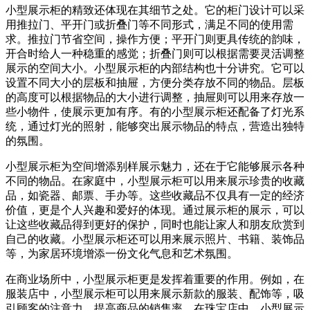
小型展示柜的精致还体现在其细节之处。它的柜门设计可以采
用推拉门、平开门或折叠门等不同形式，满足不同的使用需
求。推拉门节省空间，操作方便；平开门则更具传统的韵味，
开合时给人一种稳重的感觉；折叠门则可以根据需要灵活调整
展示的空间大小。小型展示柜的内部结构也十分讲究。它可以
设置不同大小的层板和抽屉，方便分类存放不同的物品。层板
的高度可以根据物品的大小进行调整，抽屉则可以用来存放一
些小物件，使展示更加有序。有的小型展示柜还配备了灯光系
统，通过灯光的照射，能够突出展示物品的特点，营造出独特
的氛围。
小型展示柜为空间增添别样展示魅力，还在于它能够展示各种
不同的物品。在家庭中，小型展示柜可以用来展示珍贵的收藏
品，如瓷器、邮票、手办等。这些收藏品不仅具有一定的经济
价值，更是个人兴趣和爱好的体现。通过展示柜的展示，可以
让这些收藏品得到更好的保护，同时也能让家人和朋友欣赏到
自己的收藏。小型展示柜还可以用来展示照片、书籍、装饰品
等，为家居环境增添一份文化气息和艺术氛围。
在商业场所中，小型展示柜更是发挥着重要的作用。例如，在
服装店中，小型展示柜可以用来展示新款的服装、配饰等，吸
引顾客的注意力，提高商品的销售率。在珠宝店中，小型展示